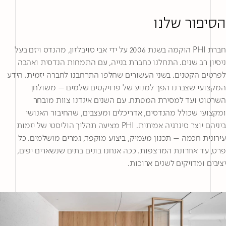
הסיפור שלנו
חברת PHI הוקמה בשנת 2006 על ידי אבי סויבלזון, מהנדס ויזם בעל
ניסיון רב שנים. התחלנו כחברת בנייה, עם התמחות הנדסית ואהבה
לפרטים הקטנים. בשני העשורים שחלפו התרחבנו לחברה יזמית. הידע
המקצועי שצברנו הפך למנוע של פרויקטים שלמים – משולחן
השרטוט ועד למסירת המפתח. עם השנים איגדנו צוות מובחר
ומקצועי שכולל מהנדסים, אדריכלים ומעצבים, שהחיבור האנושי
ביניהם יוצר סינרגיה אמיתית. PHI מציעה תהליך הוליסטי של יזמות
עירונית חכמה – תכנון מעמיק, ביצוע מוקפד, גמרים מושלמים. כל
פרט, עד אחרונת המרצפות. ככה אנחנו בונים בתים שנשארים יפים,
יציבים ומדויקים לשנים ארוכות.