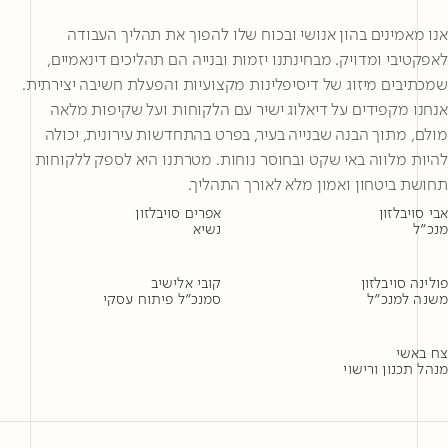
אנו מאמינים בהון אנושי ובכוח שלו להפוך את תהליך העבודה
לאפקטיבי ומדויק. מבחינתנו יזמות ובנייה הם תהליכים דינאמיים,
שמכתיבים מיזוג של דיסיפלינות מקצועיות והפעלת חשיבה יצירתית.
אנחנו מקפידים על דיאלוג ישיר עם הלקוחות ועל שקיפות מלאה
מולם, מתוך הבנה שבנייה בעיר, בפרט בהתחדשות עירונית, יכולה
להיות מלווה באי שקט ובחוסר נוחות. מטרתנו היא לספק ללקוחות
תחושת ביטחון ואמון מלא לאורך התהליך.
אבי סויבלזון
אפרים סויבלזון
מנכ״ל
נשיא
פולינה סויבלזון
קובי אלישיב
משנה למנכ״ל
סמנכ״ל פיתוח עסקי
צח באשי
מנהל תכנון ורישוי